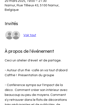
20 mars 2025, 19:00 – 21:30
Namur, Rue Tillieux 43, 5100 Namur,
Belgique
Invités
Voir tout
À propos de l'événement
Ceci un atelier d'éveil  et de partage. 
- Autour d'un thé -café on va tout d'abord 
Cafthé !  Présentation du groupe
- Conférence sympa sur l'impact de la 
déco . Comment créer son intérieur avec 
beaucoup ou peu de moyens. Comment 
s'y retrouver dans le flots de décorations 
très séduisantes et de publicités, de 