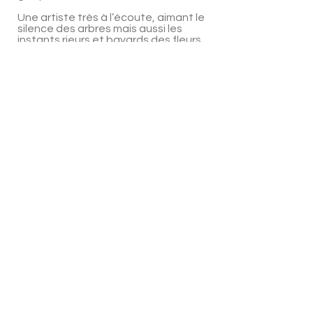
Une artiste très à l’écoute, aimant le
silence des arbres mais aussi les
instants rieurs et bavards des fleurs.
Posant les justes mots sur toile et
papier, respectueuse, œuvrant
avec empathie et bienveillance.
En maître guide, pour elle, c’est une
évidence ;
Les plus grandes Armes
d’instructions massives sont L’Amour
et L’Humour !
Bref, ouvrez les bras, rêvez à
l'impossible, acceptez l'inconnu
avec enthousiasme, il regorge de
miracles, et connaît la route de
votre Bonheur !