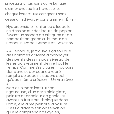
pinceau à la fois, sans autre but que
d’aimer chaque trait, chaque jour,
chaque instant. Me corrigeant sans
cesse afin d’évoluer constamment. Être »
Hypersensible, l’enfance d’Isabelle
se dessine sur des bouts de papier,
fuyant un monde de critiques et de
compétition grâce à l’humour de
Franquin, Roba, Sempé et Goscinny.
« A l’époque, je trouvais ça fou que
des hommes arrivent à monnayer
des petits dessins pas sérieux ! Je
les enviais vraiment de rire tout le
temps. Comme s’ils vivaient toujours
dans une super cour de récré
remplie de copains supers cool
qu’eux-même créaient ! Un vrai rêve !
»
Née d'un mère institutrice
rigoureuse, d'un père biologiste,
peintre et bricoleur de génie, et
ayant un frère ornithologue dans
l’âme, elle aime peindre la nature.
C’est à travers son observation
qu’elle comprend nos cycles,