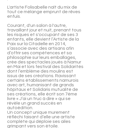
L'artiste Folisabelle naît du mix de
tout ce mélange emprunt de rêves
enfuis.
Courant, d'un salon à l'autre,
travaillant jour et nuit, prenant tous
les risques et s'occupant de ses 3
enfants, elle devient l’Artiste de la
Paix sur la Citadelle en 2014,
s’associe avec des artisans afin
d’offrir ses compétences et sa
philosophie sur leurs emballages,
crée des spectacles joués à Namur
en Mai et lors festival des Solidarités
dont l’emblème des moulins est
issus de ses créations. Ravissant
certains établissements namurois
avec art, humanisant de grands
hôpitaux et Solidaris mutualité de
ses créations, elle écrit son 7ème
livre « J’ai un truc à dire » qui se
révèle un grand succès en
autoédition.
Un concept unique murement
réfléchi faisant d’elle une artiste
complète qui déploie ses ailes
grimpant vers son étoile.