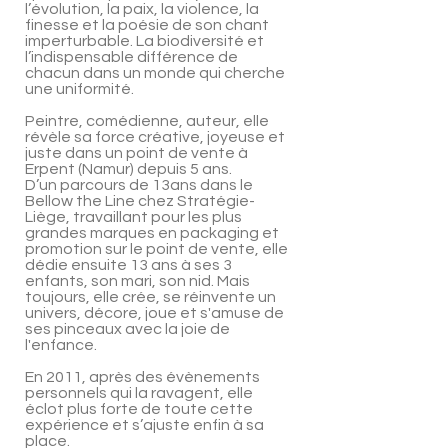
l’évolution, la paix, la violence, la
finesse et la poésie de son chant
imperturbable. La biodiversité et
l’indispensable différence de
chacun dans un monde qui cherche
une uniformité.
Peintre, comédienne, auteur, elle
révèle sa force créative, joyeuse et
juste dans un point de vente à
Erpent (Namur) depuis 5 ans.
D’un parcours de 13ans dans le
Bellow the Line chez Stratégie-
Liège, travaillant pour les plus
grandes marques en packaging et
promotion sur le point de vente, elle
dédie ensuite 13 ans à ses 3
enfants, son mari, son nid. Mais
toujours, elle crée, se réinvente un
univers, décore, joue et s'amuse de
ses pinceaux avec la joie de
l'enfance.
En 2011, après des évènements
personnels qui la ravagent, elle
éclot plus forte de toute cette
expérience et s’ajuste enfin à sa
place.